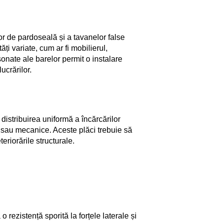
lor de pardoseală și a tavanelor false
ți variate, cum ar fi mobilierul,
onate ale barelor permit o instalare
ucrărilor.
 distribuirea uniformă a încărcărilor
e sau mecanice. Aceste plăci trebuie să
teriorările structurale.
o rezistență sporită la forțele laterale și