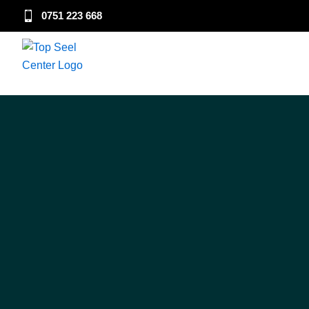
Skip
0751 223 668
to
content