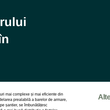
erului
în
turi mai complexe și mai eficiente din
Alt
delarea prealabilă a barelor de armare,
 pe șantier, se îmbunătățesc