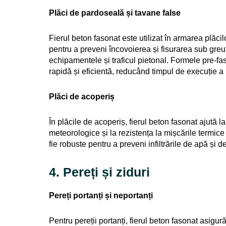
Plăci de pardoseală și tavane false
Fierul beton fasonat este utilizat în armarea plăci
pentru a preveni încovoierea și fisurarea sub greută
echipamentele și traficul pietonal. Formele pre-fas
rapidă și eficientă, reducând timpul de execuție a l
Plăci de acoperiș
În plăcile de acoperiș, fierul beton fasonat ajută la
meteorologice și la rezistența la mișcările termic
fie robuste pentru a preveni infiltrările de apă și de
4. Pereți și ziduri
Pereți portanți și neportanți
Pentru pereții portanți, fierul beton fasonat asigură 