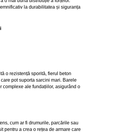
ă o mai bună distribuție a forțelor.
semnificativ la durabilitatea și siguranța
i
tă o rezistență sporită, fierul beton
e care pot suporta sarcini mari. Barele
or complexe ale fundațiilor, asigurând o
tens, cum ar fi drumurile, parcările sau
osit pentru a crea o rețea de armare care