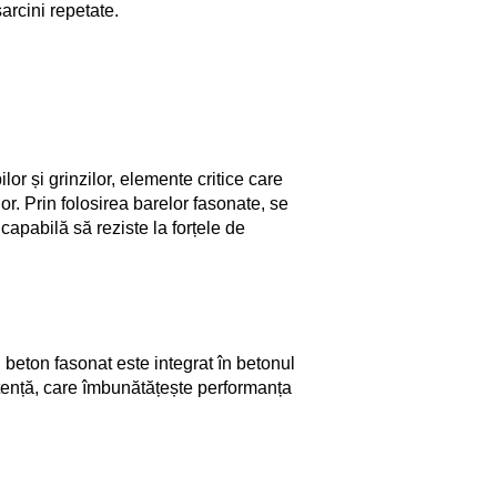
arcini repetate.
lor și grinzilor, elemente critice care
lor. Prin folosirea barelor fasonate, se
capabilă să reziste la forțele de
l beton fasonat este integrat în betonul
tență, care îmbunătățește performanța