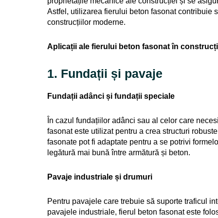
proprietățile mecanice ale construcției și se asigur
Astfel, utilizarea fierului beton fasonat contribuie 
construcțiilor moderne.
Aplicații ale fierului beton fasonat în construcți
1. Fundații și pavaje
Fundații adânci și fundații speciale
În cazul fundațiilor adânci sau al celor care necesi
fasonat este utilizat pentru a crea structuri robust
fasonate pot fi adaptate pentru a se potrivi formel
legătură mai bună între armătură și beton.
Pavaje industriale și drumuri
Pentru pavajele care trebuie să suporte traficul in
pavajele industriale, fierul beton fasonat este fol