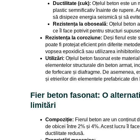
Ductilitate (εuk):
Oțelul beton este un m
plastic semnificativ înainte de rupere. A
să disipeze energia seismică și să evit
Rezistența la oboseală:
Oțelul beton a
ce îl face potrivit pentru structuri supuse
Rezistența la coroziune:
Deși fierul este 
poate fi protejat eficient prin diferite meto
vopsea epoxidică sau utilizarea inhibitoril
Utilizări:
Oțelul beton fasonat este material
elementelor structurale din beton armat, inclu
de forfecare și diafragme. De asemenea, est
și etrierilor din elementele prefabricate din
Fier beton fasonat: O alterna
limitări
Compoziție:
Fierul beton are un conținut d
de obicei între 2% și 4%. Acest lucru îl face 
ductilitate redusă.