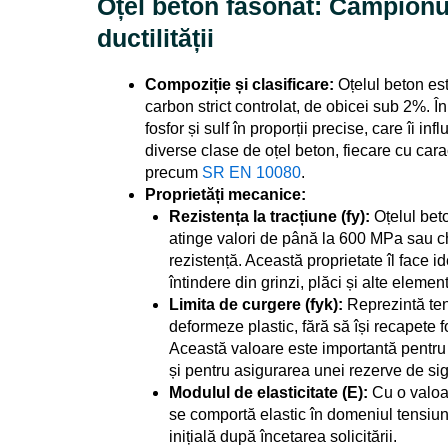
Oțel beton fasonat: Campionul
ductilității
Compoziție și clasificare:
Oțelul beton est
carbon strict controlat, de obicei sub 2%. Î
fosfor și sulf în proporții precise, care îi i
diverse clase de oțel beton, fiecare cu carac
precum
SR EN 10080
.
Proprietăți mecanice:
Rezistența la tracțiune (fy):
Oțelul beto
atinge valori de până la 600 MPa sau chi
rezistență. Această proprietate îl face i
întindere din grinzi, plăci și alte elemen
Limita de curgere (fyk):
Reprezintă ten
deformeze plastic, fără să își recapete f
Această valoare este importantă pentru
și pentru asigurarea unei rezerve de si
Modulul de elasticitate (E):
Cu o valoa
se comportă elastic în domeniul tensiuni
inițială după încetarea solicitării.