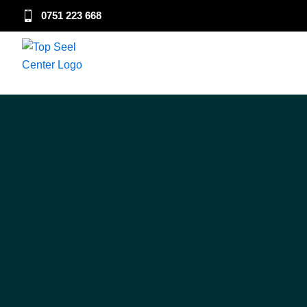
Skip
0751 223 668
to
content