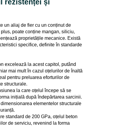
 rezistenței și
e un aliaj de fier cu un conținut de
n plus, poate conține mangan, siliciu,
nfluențează proprietățile mecanice. Există
teristici specifice, definite în standarde
n excelează la acest capitol, putând
ar mai mult în cazul oțelurilor de înaltă
deal pentru preluarea eforturilor de
te structurale.
siunea la care oțelul începe să se
orma inițială după îndepărtarea sarcinii.
 dimensionarea elementelor structurale
guranță.
re standard de 200 GPa, oțelul beton
lor de serviciu, revenind la forma