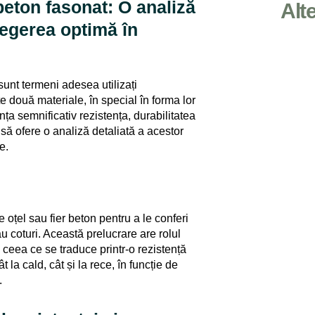
 beton fasonat: O analiză
Alt
legerea optimă în
 sunt termeni adesea utilizați
te două materiale, în special în forma lor
ța semnificativ rezistența, durabilitatea
e să ofere o analiză detaliată a acestor
e.
oțel sau fier beton pentru a le conferi
au coturi. Această prelucrare are rolul
 ceea ce se traduce printr-o rezistență
 la cald, cât și la rece, în funcție de
.