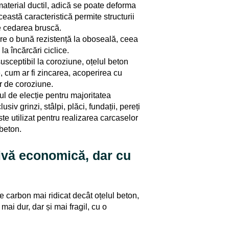
aterial ductil, adică se poate deforma
ceastă caracteristică permite structurii
e cedarea bruscă.
re o bună rezistență la oboseală, ceea
 la încărcări ciclice.
susceptibil la coroziune, oțelul beton
de, cum ar fi zincarea, acoperirea cu
or de coroziune.
ul de elecție pentru majoritatea
siv grinzi, stâlpi, plăci, fundații, pereți
e utilizat pentru realizarea carcaselor
 beton.
tivă economică, dar cu
e carbon mai ridicat decât oțelul beton,
mai dur, dar și mai fragil, cu o