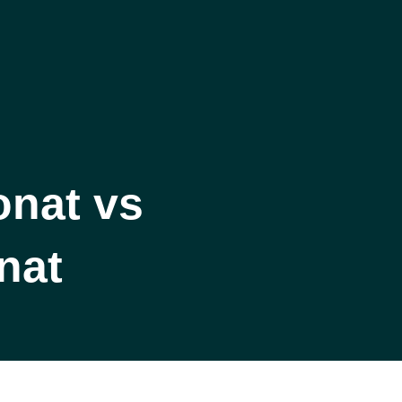
onat vs
nat