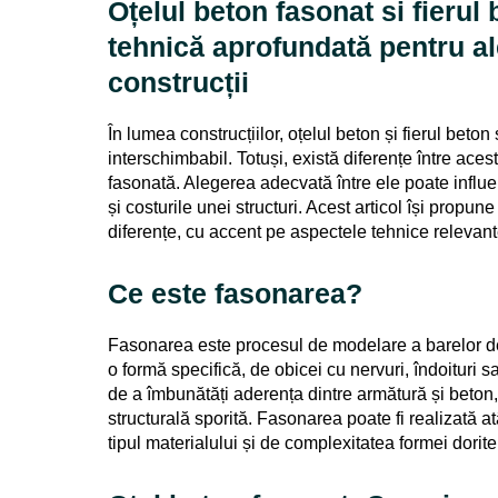
Oțelul beton fasonat si fierul
tehnică aprofundată pentru a
construcții
În lumea construcțiilor, oțelul beton și fierul beton
interschimbabil. Totuși, există diferențe între aces
fasonată. Alegerea adecvată între ele poate influen
și costurile unei structuri. Acest articol își propun
diferențe, cu accent pe aspectele tehnice relevant
Ce este fasonarea?
Fasonarea este procesul de modelare a barelor de 
o formă specifică, de obicei cu nervuri, îndoituri s
de a îmbunătăți aderența dintre armătură și beton,
structurală sporită. Fasonarea poate fi realizată atât
tipul materialului și de complexitatea formei dorite